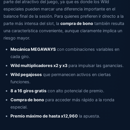
parte del atractivo del juego, ya que es donde los Wild
especiales pueden marcar una diferencia importante en el
balance final de la sesión. Para quienes prefieren ir directo a la
parte más intensa del slot, la
compra de bono
también resulta
una característica conveniente, aunque claramente implica un
riesgo mayor.
Mecánica MEGAWAYS
con combinaciones variables en
cada giro.
Wild multiplicadores x2 y x3
para impulsar las ganancias.
Wild pegajosos
que permanecen activos en ciertas
funciones.
8 a 16 giros gratis
con alto potencial de premio.
Compra de bono
para acceder más rápido a la ronda
especial.
Premio máximo de hasta x12,960
la apuesta.