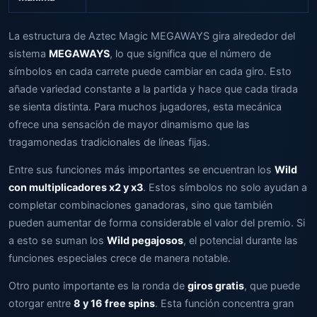
La estructura de Aztec Magic MEGAWAYS gira alrededor del
sistema
MEGAWAYS
, lo que significa que el número de
símbolos en cada carrete puede cambiar en cada giro. Esto
añade variedad constante a la partida y hace que cada tirada
se sienta distinta. Para muchos jugadores, esta mecánica
ofrece una sensación de mayor dinamismo que las
tragamonedas tradicionales de líneas fijas.
Entre sus funciones más importantes se encuentran los
Wild
con multiplicadores x2 y x3
. Estos símbolos no solo ayudan a
completar combinaciones ganadoras, sino que también
pueden aumentar de forma considerable el valor del premio. Si
a esto se suman los
Wild pegajosos
, el potencial durante las
funciones especiales crece de manera notable.
Otro punto importante es la ronda de
giros gratis
, que puede
otorgar entre
8 y 16 free spins
. Esta función concentra gran