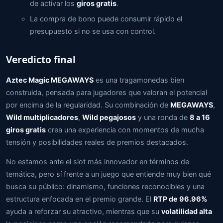
de activar los
giros gratis
.
La compra de bono puede consumir rápido el
presupuesto si no se usa con control.
Veredicto final
Aztec Magic MEGAWAYS
es una tragamonedas bien
construida, pensada para jugadores que valoran el potencial
por encima de la regularidad. Su combinación de
MEGAWAYS
,
Wild multiplicadores
,
Wild pegajosos
y una ronda de
8 a 16
giros gratis
crea una experiencia con momentos de mucha
tensión y posibilidades reales de premios destacados.
No estamos ante el slot más innovador en términos de
temática, pero sí frente a un juego que entiende muy bien qué
busca su público: dinamismo, funciones reconocibles y una
estructura enfocada en el premio grande. El
RTP de 96.96%
ayuda a reforzar su atractivo, mientras que su
volatilidad alta