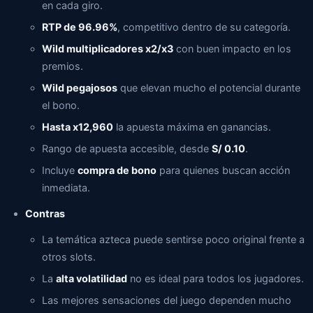
en cada giro.
RTP de 96.96%
, competitivo dentro de su categoría.
Wild multiplicadores x2/x3
con buen impacto en los
premios.
Wild pegajosos
que elevan mucho el potencial durante
el bono.
Hasta x12,960
la apuesta máxima en ganancias.
Rango de apuesta accesible, desde
S/ 0.10
.
Incluye
compra de bono
para quienes buscan acción
inmediata.
Contras
La temática azteca puede sentirse poco original frente a
otros slots.
La
alta volatilidad
no es ideal para todos los jugadores.
Las mejores sensaciones del juego dependen mucho