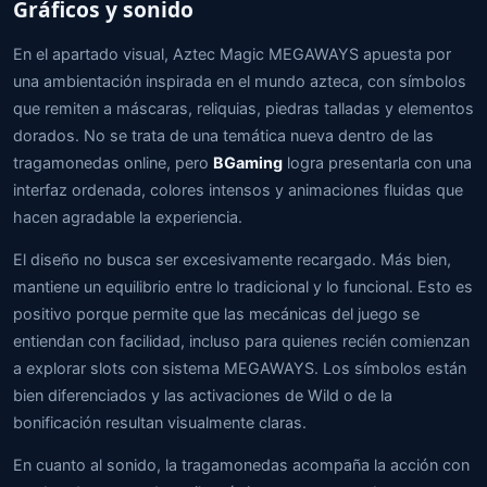
Gráficos y sonido
En el apartado visual, Aztec Magic MEGAWAYS apuesta por
una ambientación inspirada en el mundo azteca, con símbolos
que remiten a máscaras, reliquias, piedras talladas y elementos
dorados. No se trata de una temática nueva dentro de las
tragamonedas online, pero
BGaming
logra presentarla con una
interfaz ordenada, colores intensos y animaciones fluidas que
hacen agradable la experiencia.
El diseño no busca ser excesivamente recargado. Más bien,
mantiene un equilibrio entre lo tradicional y lo funcional. Esto es
positivo porque permite que las mecánicas del juego se
entiendan con facilidad, incluso para quienes recién comienzan
a explorar slots con sistema MEGAWAYS. Los símbolos están
bien diferenciados y las activaciones de Wild o de la
bonificación resultan visualmente claras.
En cuanto al sonido, la tragamonedas acompaña la acción con