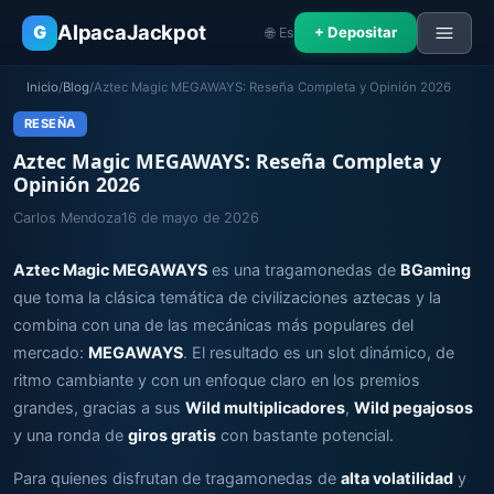
AlpacaJackpot
G
+ Depositar
🌐 Es
Inicio
/
Blog
/
Aztec Magic MEGAWAYS: Reseña Completa y Opinión 2026
RESEÑA
Aztec Magic MEGAWAYS: Reseña Completa y
Opinión 2026
Carlos Mendoza
16 de mayo de 2026
Aztec Magic MEGAWAYS
es una tragamonedas de
BGaming
que toma la clásica temática de civilizaciones aztecas y la
combina con una de las mecánicas más populares del
mercado:
MEGAWAYS
. El resultado es un slot dinámico, de
ritmo cambiante y con un enfoque claro en los premios
grandes, gracias a sus
Wild multiplicadores
,
Wild pegajosos
y una ronda de
giros gratis
con bastante potencial.
Para quienes disfrutan de tragamonedas de
alta volatilidad
y