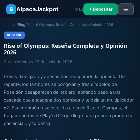
AlpacaJackpot
G
+ Depositar
🌐 Es
Inicio
/
Blog
/
Rise of Olympus: Reseña Completa y Opinión 2026
RESEÑA
Rise of Olympus: Reseña Completa y Opinión
2026
Carlos Mendoza
22 de junio de 2026
Llevas diez giros y apenas has recuperado la apuesta. De
repente, los tambores se congelan y tres símbolos de
Poseidón desaparecen del tablero, abriendo paso a una
cascada que encadena dos combos y te deja un multiplicador
x2. Esa montaña rusa es el día a día en Rise of Olympus, el
tragamonedas de Play’n GO que llegó para poner a prueba tu
paciencia… y tu banca.