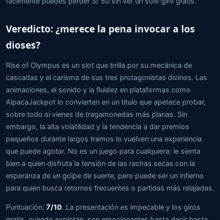
fácilmente puedes perder S/ 50 sin ver un solo giro gratis.
Veredicto: ¿merece la pena invocar a los
dioses?
Rise of Olympus es un slot que brilla por su mecánica de
cascadas y el carisma de sus tres protagonistas divinos. Las
animaciones, el sonido y la fluidez en plataformas como
AlpacaJackpot lo convierten en un título que apetece probar,
sobre todo si vienes de tragamonedas más planas. Sin
embargo, la alta volatilidad y la tendencia a dar premios
pequeños durante largos tramos lo vuelven una experiencia
que puede agotar. No es un juego para cualquiera: le sienta
bien a quien disfruta la tensión de las rachas secas con la
esperanza de un golpe de suerte, pero puede ser un infierno
para quien busca retornos frecuentes o partidas más relajadas.
Puntuación:
7/10
. La presentación es impecable y los giros
gratis, cuando explotan, son emocionantes hasta decir basta.