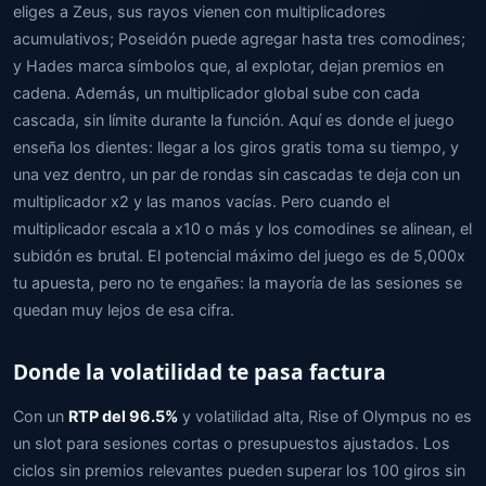
eliges a Zeus, sus rayos vienen con multiplicadores
acumulativos; Poseidón puede agregar hasta tres comodines;
y Hades marca símbolos que, al explotar, dejan premios en
cadena. Además, un multiplicador global sube con cada
cascada, sin límite durante la función. Aquí es donde el juego
enseña los dientes: llegar a los giros gratis toma su tiempo, y
una vez dentro, un par de rondas sin cascadas te deja con un
multiplicador x2 y las manos vacías. Pero cuando el
multiplicador escala a x10 o más y los comodines se alinean, el
subidón es brutal. El potencial máximo del juego es de 5,000x
tu apuesta, pero no te engañes: la mayoría de las sesiones se
quedan muy lejos de esa cifra.
Donde la volatilidad te pasa factura
Con un
RTP del 96.5%
y volatilidad alta, Rise of Olympus no es
un slot para sesiones cortas o presupuestos ajustados. Los
ciclos sin premios relevantes pueden superar los 100 giros sin