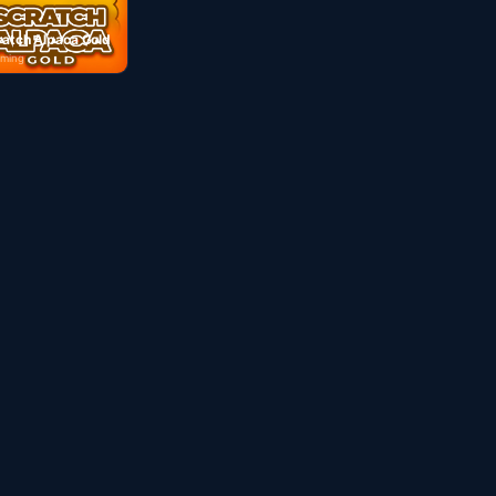
ratch Alpaca Gold
ming