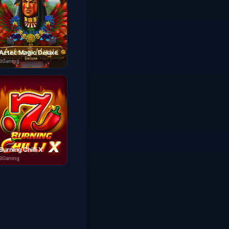
Aztec Magic Deluxe
BGaming
Burning Chilli X
BGaming