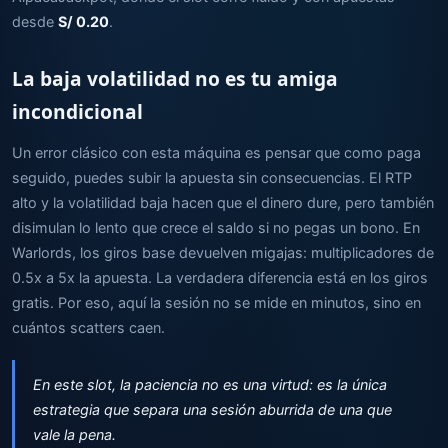
desde
S/ 0.20
.
La baja volatilidad no es tu amiga
incondicional
Un error clásico con esta máquina es pensar que como paga
seguido, puedes subir la apuesta sin consecuencias. El RTP
alto y la volatilidad baja hacen que el dinero dure, pero también
disimulan lo lento que crece el saldo si no pegas un bono. En
Warlords, los giros base devuelven migajas: multiplicadores de
0.5x a 5x la apuesta. La verdadera diferencia está en los giros
gratis. Por eso, aquí la sesión no se mide en minutos, sino en
cuántos scatters caen.
En este slot, la paciencia no es una virtud: es la única
estrategia que separa una sesión aburrida de una que
vale la pena.