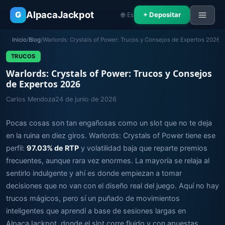
AlpacaJackpot
G
+ Depositar
🌐 Es
Inicio
/
Blog
/
Warlords: Crystals of Power: Trucos y Consejos de Expertos 2026
TRUCOS
Warlords: Crystals of Power: Trucos y Consejos
de Expertos 2026
Carlos Mendoza
24 de junio de 2026
Pocas cosas son tan engañosas como un slot que no te deja
en la ruina en diez giros. Warlords: Crystals of Power tiene ese
perfil:
97.03% de RTP
y volatilidad baja que reparte premios
frecuentes, aunque rara vez enormes. La mayoría se relaja al
sentirlo indulgente y ahí es donde empiezan a tomar
decisiones que no van con el diseño real del juego. Aquí no hay
trucos mágicos, pero sí un puñado de movimientos
inteligentes que aprendí a base de sesiones largas en
AlpacaJackpot, donde el slot corre fluido y con apuestas