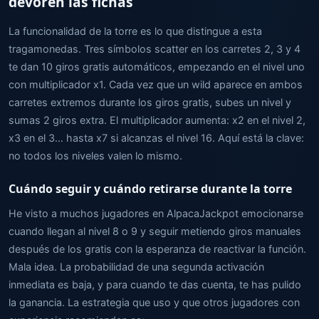
devoren las fichas
La funcionalidad de la torre es lo que distingue a esta
tragamonedas. Tres símbolos scatter en los carretes 2, 3 y 4
te dan 10 giros gratis automáticos, empezando en el nivel uno
con multiplicador x1. Cada vez que un wild aparece en ambos
carretes extremos durante los giros gratis, subes un nivel y
sumas 2 giros extra. El multiplicador aumenta: x2 en el nivel 2,
x3 en el 3… hasta x7 si alcanzas el nivel 16. Aquí está la clave:
no todos los niveles valen lo mismo.
Cuándo seguir y cuándo retirarse durante la torre
He visto a muchos jugadores en AlpacaJackpot emocionarse
cuando llegan al nivel 8 o 9 y seguir metiendo giros manuales
después de los gratis con la esperanza de reactivar la función.
Mala idea. La probabilidad de una segunda activación
inmediata es baja, y para cuando te das cuenta, te has pulido
la ganancia. La estrategia que uso y que otros jugadores con