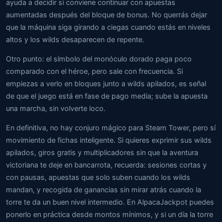
ayuda a decidir si conviene continuar con apuestas
aumentadas después del bloque de bonus. No querrás dejar
que la máquina siga girando a ciegas cuando estás en niveles
altos y los wilds desaparecen de repente.
Otro punto: el símbolo del monóculo dorado paga poco
comparado con el héroe, pero sale con frecuencia. Si
empiezas a verlo en bloques junto a wilds apilados, es señal
de que el juego está en fase de pago media; sube la apuesta
una marcha, sin volverte loco.
En definitiva, no hay conjuro mágico para Steam Tower, pero sí
movimiento de fichas inteligente. Si quieres exprimir sus wilds
apilados, giros gratis y multiplicadores sin que la aventura
victoriana te deje en bancarrota, recuerda: sesiones cortas y
con pausas, apuestas que solo suben cuando los wilds
mandan, y recogida de ganancias sin mirar atrás cuando la
torre te da un buen nivel intermedio. En AlpacaJackpot puedes
ponerlo en práctica desde montos mínimos, y si un día la torre