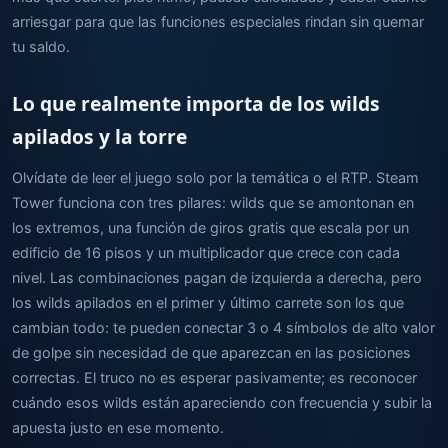
arriesgar para que las funciones especiales rindan sin quemar
tu saldo.
Lo que realmente importa de los wilds
apilados y la torre
Olvídate de leer el juego solo por la temática o el RTP. Steam
Tower funciona con tres pilares: wilds que se amontonan en
los extremos, una función de giros gratis que escala por un
edificio de 16 pisos y un multiplicador que crece con cada
nivel. Las combinaciones pagan de izquierda a derecha, pero
los wilds apilados en el primer y último carrete son los que
cambian todo: te pueden conectar 3 o 4 símbolos de alto valor
de golpe sin necesidad de que aparezcan en las posiciones
correctas. El truco no es esperar pasivamente; es reconocer
cuándo esos wilds están apareciendo con frecuencia y subir la
apuesta justo en ese momento.