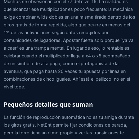
Muchos se obsesionan con el x7 del nivel 16. La realidad es
que alcanzar ese multiplicador es poco frecuente: la mecánica
exige combinar wilds dobles en una misma tirada dentro de los
giros gratis de forma repetida, algo que ocurre en menos del
1% de las activaciones según datos recogidos por
comunidades de jugadores. Apostar fuerte solo porque “ya va
a caer” es una trampa mental. En lugar de eso, lo rentable es
celebrar cuando el multiplicador llega a x4 o x5 acompañado
de un símbolo de alta paga, como el protagonista de la
aventura, que paga hasta 20 veces tu apuesta por línea en
combinaciones de cinco iguales. Ahí está el pellizco, no en el
nivel tope.
Pequeños detalles que suman
La función de reproducción automática no es tu amiga durante
los giros gratis. NetEnt permite fijar condiciones de parada,
pero la torre tiene un ritmo propio y ver las transiciones te