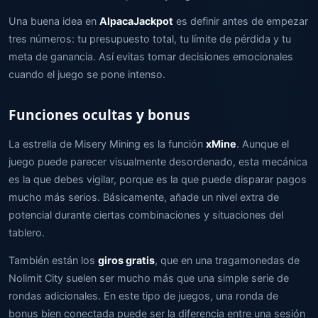
Una buena idea en
AlpacaJackpot
es definir antes de empezar
tres números: tu presupuesto total, tu límite de pérdida y tu
meta de ganancia. Así evitas tomar decisiones emocionales
cuando el juego se pone intenso.
Funciones ocultas y bonus
La estrella de Misery Mining es la función
xMine
. Aunque el
juego puede parecer visualmente desordenado, esta mecánica
es la que debes vigilar, porque es la que puede disparar pagos
mucho más serios. Básicamente, añade un nivel extra de
potencial durante ciertas combinaciones y situaciones del
tablero.
También están los
giros gratis
, que en una tragamonedas de
Nolimit City suelen ser mucho más que una simple serie de
rondas adicionales. En este tipo de juegos, una ronda de
bonus bien conectada puede ser la diferencia entre una sesión