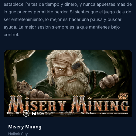
establece límites de tiempo y dinero, y nunca apuestes más de
lo que puedes permitirte perder. Si sientes que el juego deja de
ser entretenimiento, lo mejor es hacer una pausa y buscar
ayuda. La mejor sesión siempre es la que mantienes bajo
control.
Misery Mining
Nolimit City