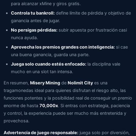
para alcanzar xMine y giros gratis.
Controla tu bankroll:
define límite de pérdida y objetivo de
ganancia antes de jugar.
No persigas pérdidas:
subir apuesta por frustración casi
nunca ayuda.
Aprovecha los premios grandes con inteligencia:
si cae
una buena ganancia, guarda una parte.
Juega solo cuando estés enfocado:
la disciplina vale
mucho en una slot tan intensa.
En resumen,
Misery Mining
de
Nolimit City
es una
tragamonedas ideal para quienes disfrutan el riesgo alto, las
funciones potentes y la posibilidad real de conseguir un premio
enorme de hasta
70,000x
. Si entras con estrategia, paciencia
y control, la experiencia puede ser mucho más entretenida y
provechosa.
Advertencia de juego responsable:
juega solo por diversión,