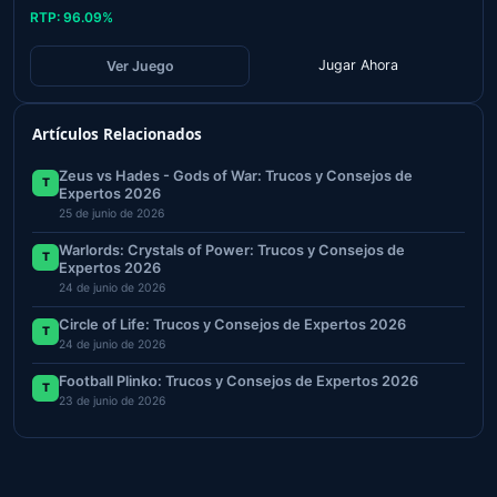
RTP:
96.09
%
Jugar Ahora
Ver Juego
Artículos Relacionados
Zeus vs Hades - Gods of War: Trucos y Consejos de
T
Expertos 2026
25 de junio de 2026
Warlords: Crystals of Power: Trucos y Consejos de
T
Expertos 2026
24 de junio de 2026
Circle of Life: Trucos y Consejos de Expertos 2026
T
24 de junio de 2026
Football Plinko: Trucos y Consejos de Expertos 2026
T
23 de junio de 2026