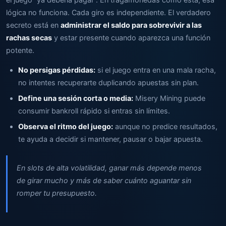
lógica no funciona. Cada giro es independiente. El verdadero
secreto está en
administrar el saldo para sobrevivir a las
rachas secas
y estar presente cuando aparezca una función
potente.
No persigas pérdidas:
si el juego entra en una mala racha,
no intentes recuperarte duplicando apuestas sin plan.
Define una sesión corta o media:
Misery Mining puede
consumir bankroll rápido si entras sin límites.
Observa el ritmo del juego:
aunque no predice resultados,
te ayuda a decidir si mantener, pausar o bajar apuesta.
En slots de alta volatilidad, ganar más depende menos
de girar mucho y más de saber cuánto aguantar sin
romper tu presupuesto.