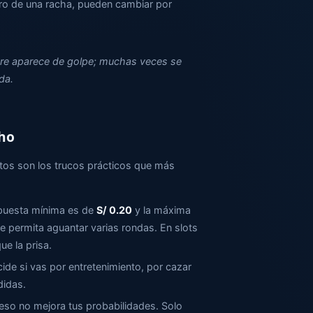
ro de una racha, pueden cambiar por
pre aparece de golpe; muchas veces se
da.
cho
stos son los trucos prácticos que más
puesta mínima es de
S/ 0.20
y la máxima
e permita aguantar varias rondas. En slots
ue la prisa.
cide si vas por entretenimiento, por cazar
didas.
eso no mejora tus probabilidades. Solo