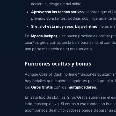
acelera el desgaste del saldo.
Aprovecha las rachas activas:
si notas que el j
premios constantes, podrías subir ligeramente la
Si el slot está muy seco, baja el ritmo:
no es mal
En
AlpacaJackpot
, una buena práctica es probar pr
cuantos giros con apuesta baja para sentir el comp
una parte más seria de tu presupuesto.
Funciones ocultas y bonus
Aunque Coils of Cash no tiene “funciones ocultas” en 
hay detalles que muchos jugadores pasan por alto. 
los
Giros Gratis
con los
multiplicadores
.
En este tipo de slot, los Giros Gratis suelen ser el e
lado más explosivo. Si entras a esa ronda con buena
acompañada de multiplicadores puede disparar un p