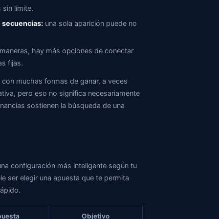
sin límite.
e secuencias:
una sola aparición puede no
maneras, hay más opciones de conectar
s fijas.
s con muchas formas de ganar, a veces
tiva, pero eso no significa necesariamente
anancias sostienen la búsqueda de una
una configuración más inteligente según tu
le ser elegir una apuesta que te permita
rápido.
uesta
Objetivo