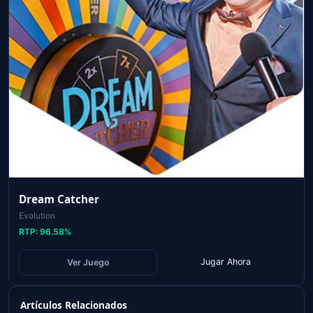
Dream Catcher
Evolution
RTP:
96.58
%
Jugar Ahora
Ver Juego
Artículos Relacionados