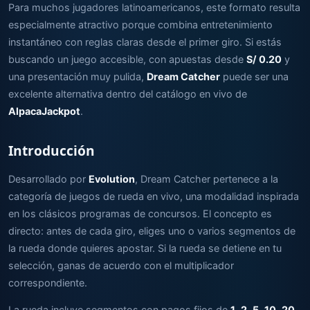
Para muchos jugadores latinoamericanos, este formato resulta
especialmente atractivo porque combina entretenimiento
instantáneo con reglas claras desde el primer giro. Si estás
buscando un juego accesible, con apuestas desde
S/ 0.20
y
una presentación muy pulida,
Dream Catcher
puede ser una
excelente alternativa dentro del catálogo en vivo de
AlpacaJackpot
.
Introducción
Desarrollado por
Evolution
, Dream Catcher pertenece a la
categoría de juegos de rueda en vivo, una modalidad inspirada
en los clásicos programas de concursos. El concepto es
directo: antes de cada giro, eliges uno o varios segmentos de
la rueda donde quieres apostar. Si la rueda se detiene en tu
selección, ganas de acuerdo con el multiplicador
correspondiente.
La rueda incluye segmentos con pagos fijos de
1
,
2
,
5
,
10
,
20