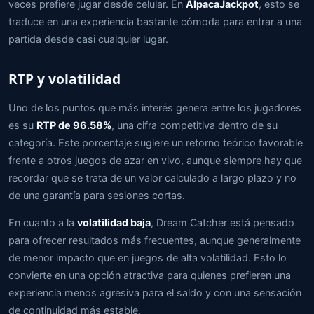
veces prefiere jugar desde celular. En
AlpacaJackpot
, esto se
traduce en una experiencia bastante cómoda para entrar a una
partida desde casi cualquier lugar.
RTP y volatilidad
Uno de los puntos que más interés genera entre los jugadores
es su
RTP de 96.58%
, una cifra competitiva dentro de su
categoría. Este porcentaje sugiere un retorno teórico favorable
frente a otros juegos de azar en vivo, aunque siempre hay que
recordar que se trata de un valor calculado a largo plazo y no
de una garantía para sesiones cortas.
En cuanto a la
volatilidad baja
, Dream Catcher está pensado
para ofrecer resultados más frecuentes, aunque generalmente
de menor impacto que en juegos de alta volatilidad. Esto lo
convierte en una opción atractiva para quienes prefieren una
experiencia menos agresiva para el saldo y con una sensación
de continuidad más estable.