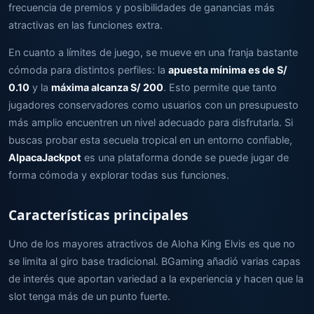
frecuencia de premios y posibilidades de ganancias más
atractivas en las funciones extra.
En cuanto a límites de juego, se mueve en una franja bastante
cómoda para distintos perfiles: la
apuesta mínima es de S/
0.10
y la
máxima alcanza S/ 200
. Esto permite que tanto
jugadores conservadores como usuarios con un presupuesto
más amplio encuentren un nivel adecuado para disfrutarla. Si
buscas probar esta secuela tropical en un entorno confiable,
AlpacaJackpot
es una plataforma donde se puede jugar de
forma cómoda y explorar todas sus funciones.
Características principales
Uno de los mayores atractivos de Aloha King Elvis es que no
se limita al giro base tradicional. BGaming añadió varias capas
de interés que aportan variedad a la experiencia y hacen que la
slot tenga más de un punto fuerte.