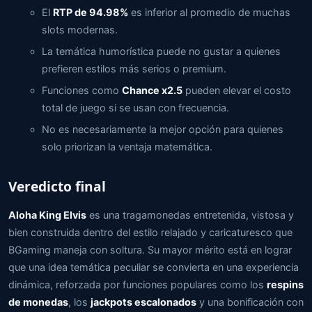
El
RTP de 94.98%
es inferior al promedio de muchas
slots modernas.
La temática humorística puede no gustar a quienes
prefieren estilos más serios o premium.
Funciones como
Chance x2.5
pueden elevar el costo
total de juego si se usan con frecuencia.
No es necesariamente la mejor opción para quienes
solo priorizan la ventaja matemática.
Veredicto final
Aloha King Elvis
es una tragamonedas entretenida, vistosa y
bien construida dentro del estilo relajado y caricaturesco que
BGaming maneja con soltura. Su mayor mérito está en lograr
que una idea temática peculiar se convierta en una experiencia
dinámica, reforzada por funciones populares como los
respins
de monedas
, los
jackpots escalonados
y una bonificación con