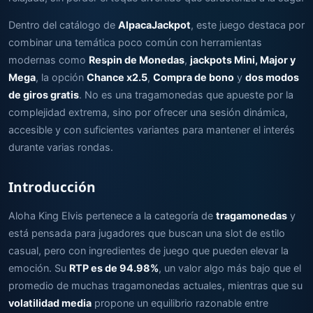
Dentro del catálogo de
AlpacaJackpot
, este juego destaca por
combinar una temática poco común con herramientas
modernas como
Respin de Monedas
,
jackpots Mini, Major y
Mega
, la opción
Chance x2.5
,
Compra de bono
y
dos modos
de giros gratis
. No es una tragamonedas que apueste por la
complejidad extrema, sino por ofrecer una sesión dinámica,
accesible y con suficientes variantes para mantener el interés
durante varias rondas.
Introducción
Aloha King Elvis pertenece a la categoría de
tragamonedas
y
está pensada para jugadores que buscan una slot de estilo
casual, pero con ingredientes de juego que pueden elevar la
emoción. Su
RTP es de 94.98%
, un valor algo más bajo que el
promedio de muchas tragamonedas actuales, mientras que su
volatilidad media
propone un equilibrio razonable entre