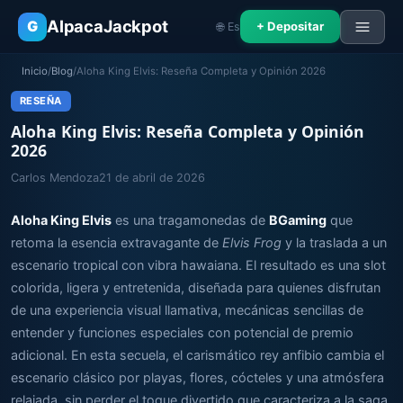
AlpacaJackpot
G
+ Depositar
🌐 Es
Inicio
/
Blog
/
Aloha King Elvis: Reseña Completa y Opinión 2026
RESEÑA
Aloha King Elvis: Reseña Completa y Opinión
2026
Carlos Mendoza
21 de abril de 2026
Aloha King Elvis
es una tragamonedas de
BGaming
que
retoma la esencia extravagante de
Elvis Frog
y la traslada a un
escenario tropical con vibra hawaiana. El resultado es una slot
colorida, ligera y entretenida, diseñada para quienes disfrutan
de una experiencia visual llamativa, mecánicas sencillas de
entender y funciones especiales con potencial de premio
adicional. En esta secuela, el carismático rey anfibio cambia el
escenario clásico por playas, flores, cócteles y una atmósfera
relajada, sin perder el toque divertido que caracteriza a la saga.