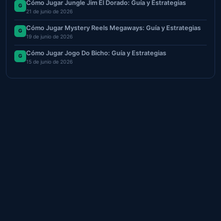
Cómo Jugar Jungle Jim El Dorado: Guía y Estrategias
G
21 de junio de 2026
Cómo Jugar Mystery Reels Megaways: Guía y Estrategias
G
19 de junio de 2026
Cómo Jugar Jogo Do Bicho: Guía y Estrategias
G
15 de junio de 2026