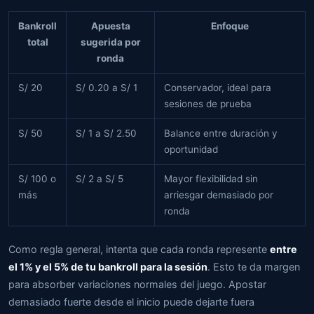
Bankroll
Apuesta
Enfoque
total
sugerida por
ronda
S/ 20
S/ 0.20 a S/ 1
Conservador, ideal para
sesiones de prueba
S/ 50
S/ 1 a S/ 2.50
Balance entre duración y
oportunidad
S/ 100 o
S/ 2 a S/ 5
Mayor flexibilidad sin
más
arriesgar demasiado por
ronda
Como regla general, intenta que cada ronda represente
entre
el 1% y el 5% de tu bankroll para la sesión
. Esto te da margen
para absorber variaciones normales del juego. Apostar
demasiado fuerte desde el inicio puede dejarte fuera