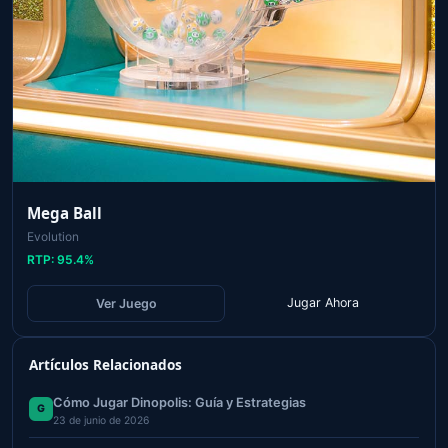
Mega Ball
Evolution
RTP:
95.4
%
Jugar Ahora
Ver Juego
Artículos Relacionados
Cómo Jugar Dinopolis: Guía y Estrategias
G
23 de junio de 2026