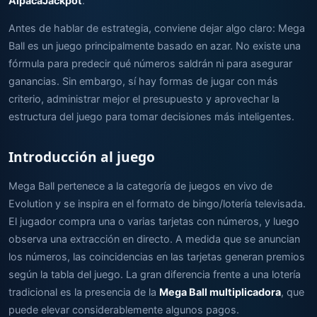
AlpacaJackpot
.
Antes de hablar de estrategia, conviene dejar algo claro: Mega
Ball es un juego principalmente basado en azar. No existe una
fórmula para predecir qué números saldrán ni para asegurar
ganancias. Sin embargo, sí hay formas de jugar con más
criterio, administrar mejor el presupuesto y aprovechar la
estructura del juego para tomar decisiones más inteligentes.
Introducción al juego
Mega Ball pertenece a la categoría de juegos en vivo de
Evolution y se inspira en el formato de bingo/lotería televisada.
El jugador compra una o varias tarjetas con números, y luego
observa una extracción en directo. A medida que se anuncian
los números, las coincidencias en las tarjetas generan premios
según la tabla del juego. La gran diferencia frente a una lotería
tradicional es la presencia de la
Mega Ball multiplicadora
, que
puede elevar considerablemente algunos pagos.