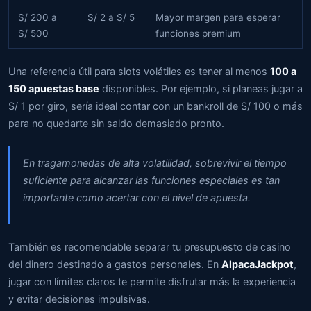
S/ 200 a
S/ 2 a S/ 5
Mayor margen para esperar
S/ 500
funciones premium
Una referencia útil para slots volátiles es tener al menos
100 a
150 apuestas base
disponibles. Por ejemplo, si planeas jugar a
S/ 1 por giro, sería ideal contar con un bankroll de S/ 100 o más
para no quedarte sin saldo demasiado pronto.
En tragamonedas de alta volatilidad, sobrevivir el tiempo
suficiente para alcanzar las funciones especiales es tan
importante como acertar con el nivel de apuesta.
También es recomendable separar tu presupuesto de casino
del dinero destinado a gastos personales. En
AlpacaJackpot
,
jugar con límites claros te permite disfrutar más la experiencia
y evitar decisiones impulsivas.