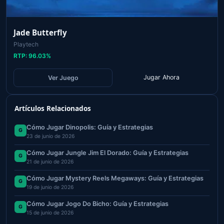
Jade Butterfly
Playtech
RTP:
96.03
%
Jugar Ahora
Ver Juego
Artículos Relacionados
Cómo Jugar Dinopolis: Guía y Estrategias
G
23 de junio de 2026
Cómo Jugar Jungle Jim El Dorado: Guía y Estrategias
G
21 de junio de 2026
Cómo Jugar Mystery Reels Megaways: Guía y Estrategias
G
19 de junio de 2026
Cómo Jugar Jogo Do Bicho: Guía y Estrategias
G
15 de junio de 2026