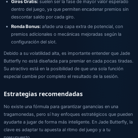
Giros Gratis:
suelen ser la fase de mayor valor esperado
dentro del juego, ya que permiten encadenar premios sin
descontar saldo por cada giro.
Ronda Bonus:
añade una capa extra de potencial, con
premios adicionales o mecánicas mejoradas según la
configuración del slot.
Debido a su volatilidad alta, es importante entender que Jade
Butterfly no está diseñada para premiar en cada pocas tiradas.
Su atractivo está en la posibilidad de que una sola función
especial cambie por completo el resultado de la sesión.
Estrategias recomendadas
No existe una fórmula para garantizar ganancias en una
tragamonedas, pero sí hay enfoques estratégicos que pueden
ayudarte a jugar de forma más inteligente. En Jade Butterfly, la
clave es adaptar tu apuesta al ritmo del juego y a tu
presupuesto.