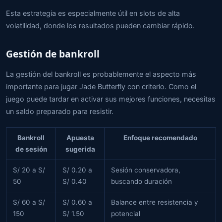
Esta estrategia es especialmente útil en slots de alta
volatilidad, donde los resultados pueden cambiar rápido.
Gestión de bankroll
La gestión del bankroll es probablemente el aspecto más
importante para jugar Jade Butterfly con criterio. Como el
juego puede tardar en activar sus mejores funciones, necesitas
un saldo preparado para resistir.
Bankroll
Apuesta
Enfoque recomendado
de sesión
sugerida
S/ 20 a S/
S/ 0.20 a
Sesión conservadora,
50
S/ 0.40
buscando duración
S/ 60 a S/
S/ 0.60 a
Balance entre resistencia y
150
S/ 1.50
potencial