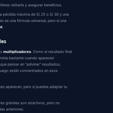
fieres retirarte y asegurar beneficios.
una pérdida máxima de S/ 25 o S/ 30 y una
No es una fórmula universal, pero sí una
ot
.
les
us
multiplicadores
. Como el resultado final
cambia bastante cuando aparecen
 que pensar en “adivinar” resultados,
l juego están concentrados en esos
do aparecen, pero sí puedes adaptar tu
res grandes son atractivos, pero no
as anteriores.