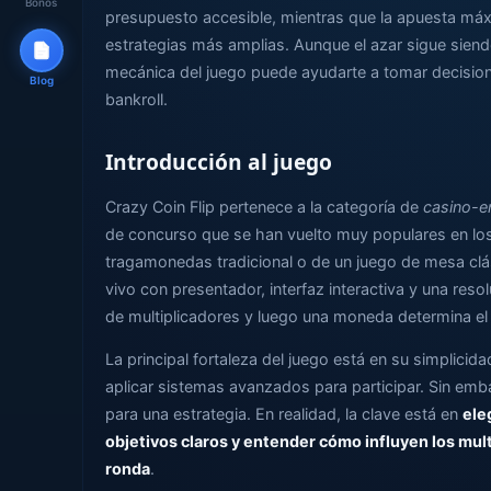
Bonos
presupuesto accesible, mientras que la apuesta má
estrategias más amplias. Aunque el azar sigue siendo
mecánica del juego puede ayudarte a tomar decisio
Blog
bankroll.
Introducción al juego
Crazy Coin Flip pertenece a la categoría de
casino-e
de concurso que se han vuelto muy populares en los
tragamonedas tradicional o de un juego de mesa clás
vivo con presentador, interfaz interactiva y una resol
de multiplicadores y luego una moneda determina el r
La principal fortaleza del juego está en su simplici
aplicar sistemas avanzados para participar. Sin emb
para una estrategia. En realidad, la clave está en
ele
objetivos claros y entender cómo influyen los mul
ronda
.