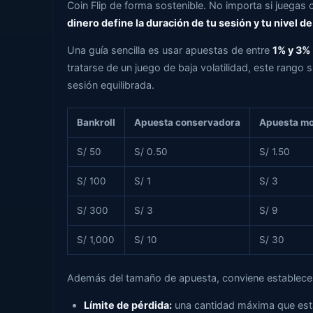
Coin Flip de forma sostenible. No importa si juegas
dinero define la duración de tu sesión y tu nivel de
Una guía sencilla es usar apuestas de entre
1% y 3%
tratarse de un juego de baja volatilidad, este rango
sesión equilibrada.
Bankroll
Apuesta conservadora
Apuesta m
S/ 50
S/ 0.50
S/ 1.50
S/ 100
S/ 1
S/ 3
S/ 300
S/ 3
S/ 9
S/ 1,000
S/ 10
S/ 30
Además del tamaño de apuesta, conviene establecer
Límite de pérdida:
una cantidad máxima que está