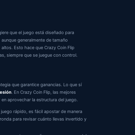
iere que el juego está diseñado para
te, aunque generalmente de tamaño
altos. Esto hace que Crazy Coin Flip
as, siempre que se juegue con control.
ategia que garantice ganancias. Lo que sí
sesión
. En Crazy Coin Flip, las mejores
 en aprovechar la estructura del juego.
 juego rápido, es fácil apostar de manera
nda para revisar cuánto llevas invertido y