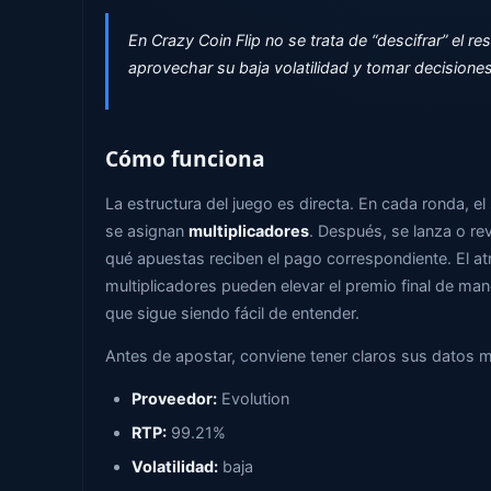
En Crazy Coin Flip no se trata de “descifrar” el res
aprovechar su baja volatilidad y tomar decision
Cómo funciona
La estructura del juego es directa. En cada ronda, e
se asignan
multiplicadores
. Después, se lanza o re
qué apuestas reciben el pago correspondiente. El atr
multiplicadores pueden elevar el premio final de man
que sigue siendo fácil de entender.
Antes de apostar, conviene tener claros sus datos 
Proveedor:
Evolution
RTP:
99.21%
Volatilidad:
baja