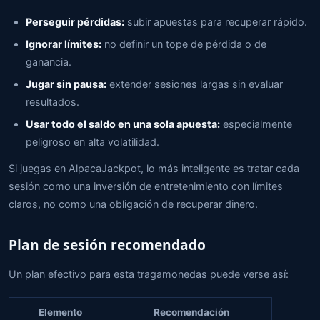
Perseguir pérdidas:
subir apuestas para recuperar rápido.
Ignorar límites:
no definir un tope de pérdida o de
ganancia.
Jugar sin pausa:
extender sesiones largas sin evaluar
resultados.
Usar todo el saldo en una sola apuesta:
especialmente
peligroso en alta volatilidad.
Si juegas en AlpacaJackpot, lo más inteligente es tratar cada
sesión como una inversión de entretenimiento con límites
claros, no como una obligación de recuperar dinero.
Plan de sesión recomendado
Un plan efectivo para esta tragamonedas puede verse así:
Elemento
Recomendación