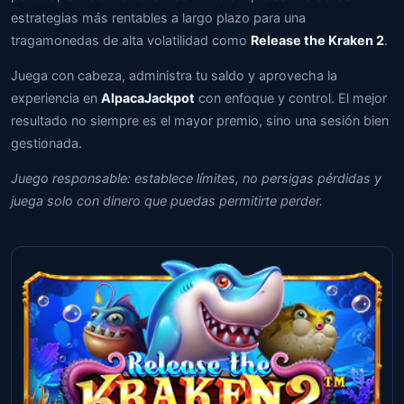
estrategias más rentables a largo plazo para una
tragamonedas de alta volatilidad como
Release the Kraken 2
.
Juega con cabeza, administra tu saldo y aprovecha la
experiencia en
AlpacaJackpot
con enfoque y control. El mejor
resultado no siempre es el mayor premio, sino una sesión bien
gestionada.
Juego responsable: establece límites, no persigas pérdidas y
juega solo con dinero que puedas permitirte perder.