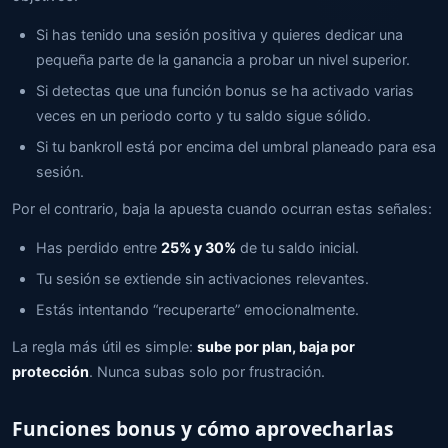
Si has tenido una sesión positiva y quieres dedicar una
pequeña parte de la ganancia a probar un nivel superior.
Si detectas que una función bonus se ha activado varias
veces en un periodo corto y tu saldo sigue sólido.
Si tu bankroll está por encima del umbral planeado para esa
sesión.
Por el contrario, baja la apuesta cuando ocurran estas señales:
Has perdido entre
25% y 30%
de tu saldo inicial.
Tu sesión se extiende sin activaciones relevantes.
Estás intentando “recuperarte” emocionalmente.
La regla más útil es simple:
sube por plan, baja por
protección
. Nunca subas solo por frustración.
Funciones bonus y cómo aprovecharlas