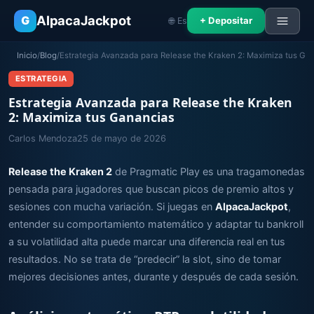
AlpacaJackpot
G
+ Depositar
🌐 Es
Inicio
/
Blog
/
Estrategia Avanzada para Release the Kraken 2: Maximiza tus Ga
ESTRATEGIA
Estrategia Avanzada para Release the Kraken
2: Maximiza tus Ganancias
Carlos Mendoza
25 de mayo de 2026
Release the Kraken 2
de Pragmatic Play es una tragamonedas
pensada para jugadores que buscan picos de premio altos y
sesiones con mucha variación. Si juegas en
AlpacaJackpot
,
entender su comportamiento matemático y adaptar tu bankroll
a su volatilidad alta puede marcar una diferencia real en tus
resultados. No se trata de “predecir” la slot, sino de tomar
mejores decisiones antes, durante y después de cada sesión.