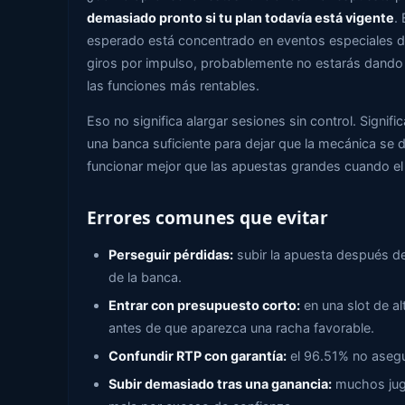
demasiado pronto si tu plan todavía está vigente
.
esperado está concentrado en eventos especiales de 
giros por impulso, probablemente no estarás dando
las funciones más rentables.
Eso no significa alargar sesiones sin control. Signifi
una banca suficiente para dejar que la mecánica se 
funcionar mejor que las apuestas grandes cuando el o
Errores comunes que evitar
Perseguir pérdidas:
subir la apuesta después de 
de la banca.
Entrar con presupuesto corto:
en una slot de al
antes de que aparezca una racha favorable.
Confundir RTP con garantía:
el 96.51% no asegu
Subir demasiado tras una ganancia:
muchos juga