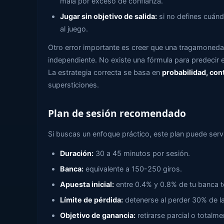
mala por exceso de confianza.
Jugar sin objetivo de salida:
si no defines cuánd
al juego.
Otro error importante es creer que una tragamonedas
independiente. No existe una fórmula para predecir
La estrategia correcta se basa en
probabilidad, cont
supersticiones.
Plan de sesión recomendado
Si buscas un enfoque práctico, este plan puede ser
Duración:
30 a 45 minutos por sesión.
Banca:
equivalente a 150-250 giros.
Apuesta inicial:
entre 0.4% y 0.8% de tu banca to
Límite de pérdida:
detenerse al perder 30% de la
Objetivo de ganancia:
retirarse parcial o totalm