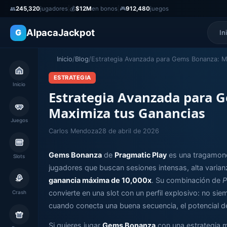
👥
💰
🎮
245,320
jugadores
|
$
12
M
en bonos
|
912,480
juegos
AlpacaJackpot
G
In
Inicio
/
Blog
/
Estrategia Avanzada para Gems Bonanza: M
ESTRATEGIA
Inicio
Estrategia Avanzada para 
Maximiza tus Ganancias
Juegos
Carlos Mendoza
28 de abril de 2026
7
7
7
Gems Bonanza
de
Pragmatic Play
es una tragamon
Slots
jugadores que buscan sesiones intensas, alta varianz
ganancia máxima de 10,000x
. Su combinación de
P
convierte en una slot con un perfil explosivo: no si
Crash
cuando conecta una buena secuencia, el potencial d
Si quieres jugar
Gems Bonanza
con una estrategia m