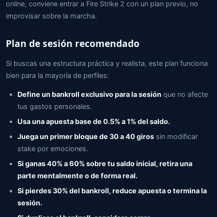
online, conviene entrar a Fire Strike 2 con un plan previo, no
improvisar sobre la marcha.
Plan de sesión recomendado
Si buscas una estructura práctica y realista, este plan funciona
bien para la mayoría de perfiles:
Define un bankroll exclusivo para la sesión
que no afecte
tus gastos personales.
Usa una apuesta base de 0.5% a 1% del saldo.
Juega un primer bloque de 30 a 40 giros
sin modificar
stake por emociones.
Si ganas 40% a 60% sobre tu saldo inicial, retira una
parte mentalmente o de forma real.
Si pierdes 30% del bankroll, reduce apuesta o termina la
sesión.