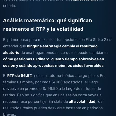
criterio.
Análisis matemático: qué significan
realmente el RTP y la volatilidad
El primer paso para maximizar tus opciones en Fire Strike 2 es
entender que
ninguna estrategia cambia el resultado
aleatorio
de una tragamonedas. Lo que sí puede cambiar es
cómo gestionas tu dinero, cuánto tiempo sobrevives en
sesión y cuándo aprovechas mejor los ciclos favorables
.
El
RTP de 96.5%
indica el retorno teórico a largo plazo. En
términos simples, por cada S/ 100 apostados, el juego
devuelve en promedio S/ 96.50 a lo largo de millones de
tiradas. Eso no significa que en una sesión corta vayas a
recuperar ese porcentaje. En slots de
alta volatilidad
, los
resultados reales pueden desviarse bastante en periodos
breves.