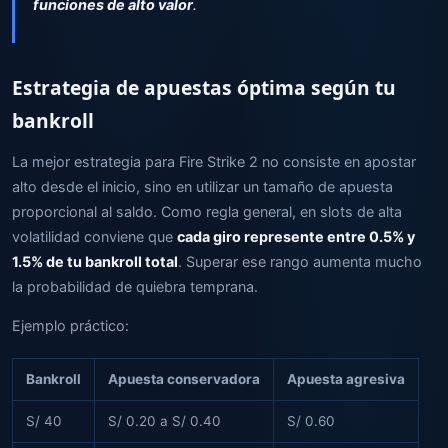
funciones de alto valor
.
Estrategia de apuestas óptima según tu
bankroll
La mejor estrategia para Fire Strike 2 no consiste en apostar
alto desde el inicio, sino en utilizar un tamaño de apuesta
proporcional al saldo. Como regla general, en slots de alta
volatilidad conviene que
cada giro represente entre 0.5% y
1.5% de tu bankroll total
. Superar ese rango aumenta mucho
la probabilidad de quiebra temprana.
Ejemplo práctico:
Bankroll
Apuesta conservadora
Apuesta agresiva
S/ 40
S/ 0.20 a S/ 0.40
S/ 0.60