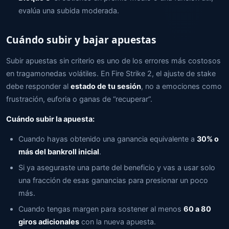
evalúa una subida moderada.
Cuándo subir y bajar apuestas
Subir apuestas sin criterio es uno de los errores más costosos
en tragamonedas volátiles. En Fire Strike 2, el ajuste de stake
debe responder al
estado de tu sesión
, no a emociones como
frustración, euforia o ganas de “recuperar”.
Cuándo subir la apuesta:
Cuando hayas obtenido una ganancia equivalente a
30% o
más del bankroll inicial
.
Si ya aseguraste una parte del beneficio y vas a usar solo
una fracción de esas ganancias para presionar un poco
más.
Cuando tengas margen para sostener al menos
60 a 80
giros adicionales
con la nueva apuesta.