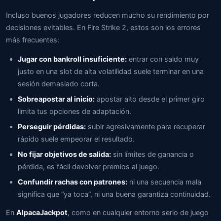
Incluso buenos jugadores reducen mucho su rendimiento por
decisiones evitables. En Fire Strike 2, estos son los errores
más frecuentes:
Jugar con bankroll insuficiente:
entrar con saldo muy
justo en una slot de alta volatilidad suele terminar en una
sesión demasiado corta.
Sobreapostar al inicio:
apostar alto desde el primer giro
limita tus opciones de adaptación.
Perseguir pérdidas:
subir agresivamente para recuperar
rápido suele empeorar el resultado.
No fijar objetivos de salida:
sin límites de ganancia o
pérdida, es fácil devolver premios al juego.
Confundir rachas con patrones:
ni una secuencia mala
significa que “ya toca”, ni una buena garantiza continuidad.
En
AlpacaJackpot
, como en cualquier entorno serio de juego