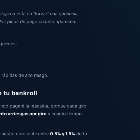
taja no está en “forzar” una ganancia,
ar los picos de pago cuando aparecen.
quienes:
rápidas de alto riesgo.
 tu bankroll
ándo pagará la máquina, porque cada giro
nto arriesgas por giro
y cuánto tiempo
puesta represente entre
0.5% y 1.5%
de tu