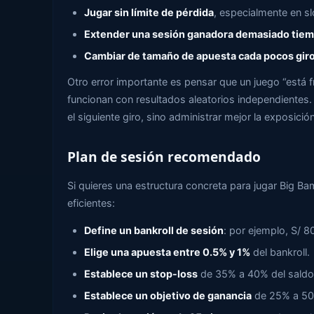
Jugar sin límite de pérdida
, especialmente en slo
Extender una sesión ganadora demasiado tie
Cambiar de tamaño de apuesta cada pocos gir
Otro error importante es pensar que un juego “está 
funcionan con resultados aleatorios independientes.
el siguiente giro, sino administrar mejor la exposición
Plan de sesión recomendado
Si quieres una estructura concreta para jugar Big B
eficientes:
Define un bankroll de sesión
: por ejemplo, S/ 8
Elige una apuesta entre 0.5% y 1%
del bankroll.
Establece un stop-loss
de 35% a 40% del saldo i
Establece un objetivo de ganancia
de 25% a 50