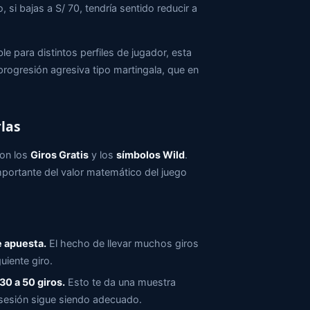
 si bajas a S/ 70, tendría sentido reducir a
e para distintos perfiles de jugador, esta
progresión agresiva tipo martingala, que en
las
son los
Giros Gratis
y los
símbolos Wild
.
portante del valor matemático del juego
 apuesta.
El hecho de llevar muchos giros
uiente giro.
0 a 50 giros.
Esto te da una muestra
u sesión sigue siendo adecuado.