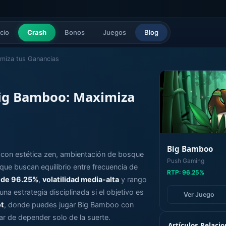
icio
Crash
Bonos
Juegos
Blog
miza tus Ganancias
Big Bamboo: Maximiza
Big Bamboo
on estética zen, ambientación de bosque
Push Gaming
ue buscan equilibrio entre frecuencia de
RTP:
96.25
%
 de 96.25%
,
volatilidad media-alta
y rango
una estrategia disciplinada si el objetivo es
Ver Juego
t
, donde puedes jugar Big Bamboo con
ar de depender solo de la suerte.
Artículos Relaci