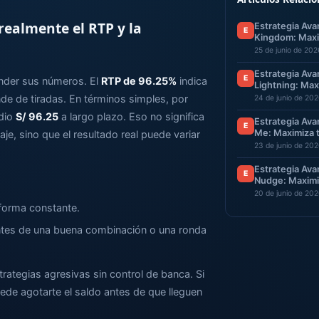
realmente el RTP y la
Estrategia Av
E
Kingdom: Maxi
25 de junio de 202
Estrategia Ava
E
ender sus números. El
RTP de 96.25%
indica
Lightning: Max
de de tiradas. En términos simples, por
24 de junio de 202
edio
S/ 96.25
a largo plazo. Eso no significa
Estrategia Ava
E
Me: Maximiza 
e, sino que el resultado real puede variar
23 de junio de 202
Estrategia Ava
E
Nudge: Maximi
20 de junio de 202
forma constante.
ntes de una buena combinación o una ronda
tegias agresivas sin control de banca. Si
de agotarte el saldo antes de que lleguen