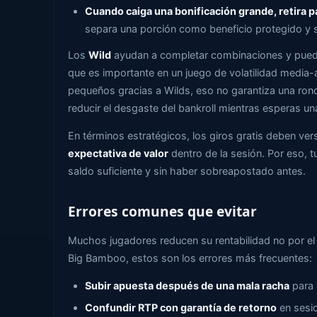
Cuando caiga una bonificación grande, retira 
separa una porción como beneficio protegido y so
Los
Wild
ayudan a completar combinaciones y pueden
que es importante en un juego de volatilidad media-
pequeños gracias a Wilds, eso no garantiza una rond
reducir el desgaste del bankroll mientras esperas u
En términos estratégicos, los giros gratis deben 
expectativa de valor
dentro de la sesión. Por eso, tu
saldo suficiente y sin haber sobreapostado antes.
Errores comunes que evitar
Muchos jugadores reducen su rentabilidad no por el
Big Bamboo, estos son los errores más frecuentes:
Subir apuesta después de una mala racha
para 
Confundir RTP con garantía de retorno
en sesio