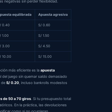
s negativas sin perder flexibilidad.
puesta equilibrada
Apuesta agresiva
/ 0.40
S/ 0.60
/ 1.00
S/ 1.50
/ 3.00
S/ 4.50
/ 10.00
S/ 15.00
ción más eficiente es la
apuesta
ial del juego sin quemar saldo demasiado
a de
S/ 0.20
, incluso bankrolls modestos
s de 50 a 70 giros
. Si tu presupuesto total
eóricos. En la práctica, las devoluciones
nificar como si no ocurrieran.