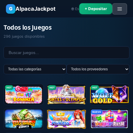
AlpacaJackpot
G
+ Depositar
🌐 Es
Todos los Juegos
296
juegos disponibles
HOT
HOT
HOT
Sweet Bonanza
Gates of Olympus
Wolf Gold
Pragmatic Play
Pragmatic Play
Pragmatic Play
NUEVO
Big Bass Bonanza
Starlight Princess
Sugar Rush
Pragmatic Play
Pragmatic Play
Pragmatic Play