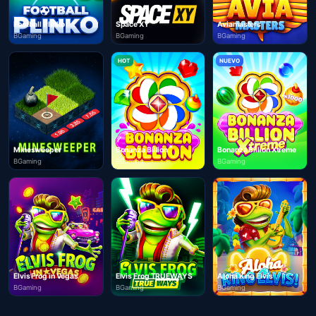
Football Plinko
Space XY
Aviamasters
BGaming
BGaming
BGaming
HOT
NUEVO
Minesweeper
Bonanza Billion
Bonanza Billion Xtreme
BGaming
BGaming
BGaming
Elvis Frog in Vegas
Elvis Frog TRUEWAYS
Aloha King Elvis
BGaming
BGaming
BGaming