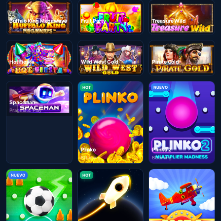
Buffalo King Megaways
Fruit Party
Treasure Wild
Pragmatic Play
Pragmatic Play
Pragmatic Play
Hot Fiesta
Wild West Gold
Pirate Gold
Pragmatic Play
Pragmatic Play
Pragmatic Play
HOT
NUEVO
Spaceman
Pragmatic Play
Plinko
Plinko 2
BGaming
BGaming
NUEVO
HOT