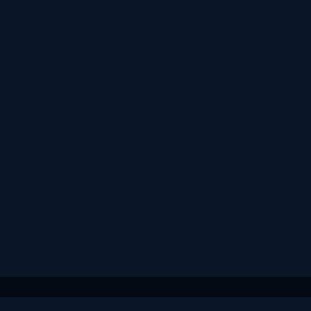
JUEGOS
INFORMACION