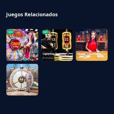
Juegos Relacionados
HOT
HOT
Crazy Time
Lightning Roulette
Speed Baccarat
Evolution
Evolution
Evolution
Monopoly Live
Evolution