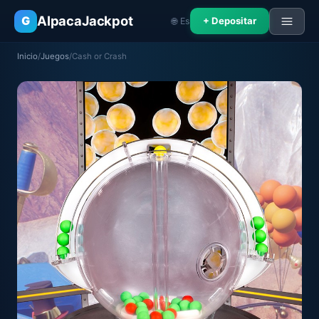
AlpacaJackpot
G
+ Depositar
🌐 Es
Inicio
/
Juegos
/
Cash or Crash