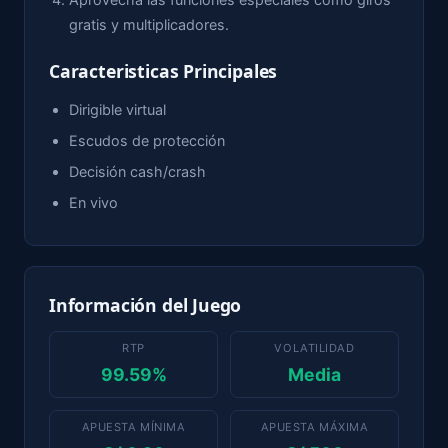
gratis y multiplicadores.
Caracteristicas Principales
Dirigible virtual
Escudos de protección
Decisión cash/crash
En vivo
Información del Juego
RTP
VOLATILIDAD
99.59%
Media
APUESTA MÍNIMA
APUESTA MÁXIMA