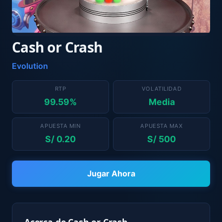
Cash or Crash
Evolution
RTP
VOLATILIDAD
99.59%
Media
APUESTA MIN
APUESTA MAX
S/ 0.20
S/ 500
Jugar Ahora