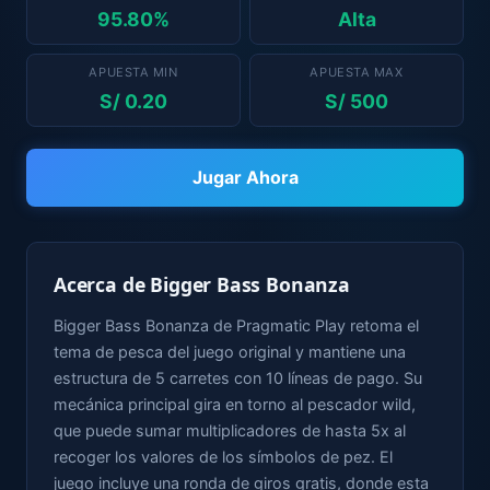
95.80%
Alta
APUESTA MIN
APUESTA MAX
S/ 0.20
S/ 500
Jugar Ahora
Acerca de
Bigger Bass Bonanza
Bigger Bass Bonanza de Pragmatic Play retoma el
tema de pesca del juego original y mantiene una
estructura de 5 carretes con 10 líneas de pago. Su
mecánica principal gira en torno al pescador wild,
que puede sumar multiplicadores de hasta 5x al
recoger los valores de los símbolos de pez. El
juego incluye una ronda de giros gratis, donde esta