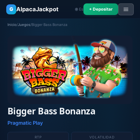
AlpacaJackpot
G
+ Depositar
🌐 Es
Inicio
/
Juegos
/
Bigger Bass Bonanza
Bigger Bass Bonanza
Pragmatic Play
RTP
VOLATILIDAD