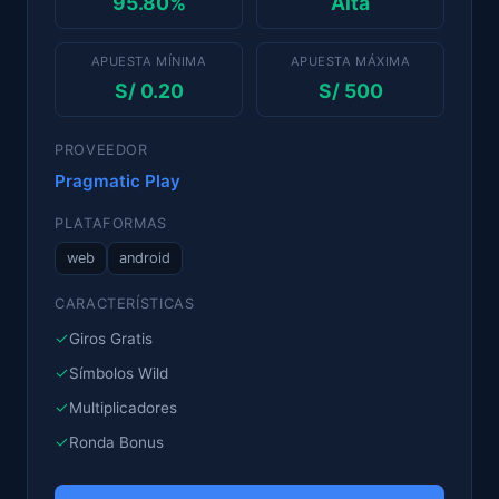
95.80%
Alta
APUESTA MÍNIMA
APUESTA MÁXIMA
S/ 0.20
S/ 500
PROVEEDOR
Pragmatic Play
PLATAFORMAS
web
android
CARACTERÍSTICAS
✓
Giros Gratis
✓
Símbolos Wild
✓
Multiplicadores
✓
Ronda Bonus